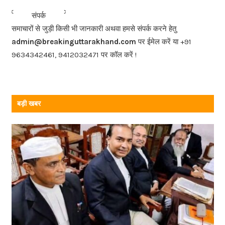
b
<<<
>>>
संपर्क
o
समाचारों से जुड़ी किसी भी जानकारी अथवा हमसे संपर्क करने हेतु
o
admin@breakinguttarakhand.com
पर ईमेल करें या +91
k
9634342461, 9412032471 पर कॉल करें !
बड़ी खबर