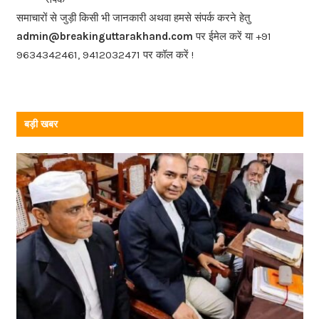
o
समाचारों से जुड़ी किसी भी जानकारी अथवा हमसे संपर्क करने हेतु
o
admin@breakinguttarakhand.com
पर ईमेल करें या +91
k
9634342461, 9412032471 पर कॉल करें !
बड़ी खबर