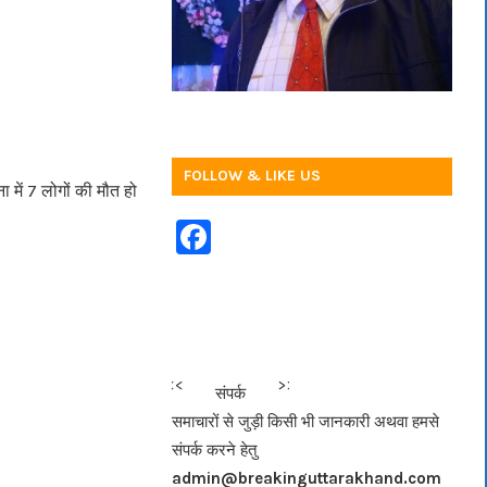
FOLLOW & LIKE US
ा में 7 लोगों की मौत हो
F
a
c
e
b
<<<
>>>
संपर्क
o
समाचारों से जुड़ी किसी भी जानकारी अथवा हमसे
o
संपर्क करने हेतु
k
admin@breakinguttarakhand.com