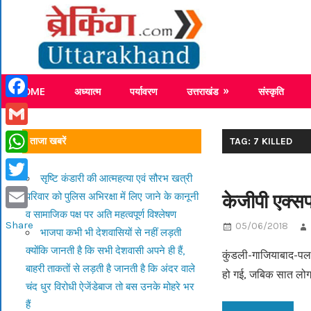
Skip
Breaking
to
content
Breaking News Uttarakhand
HOME
अध्यात्म
पर्यावरण
उत्तराखंड
संस्कृति
Facebook
Gmail
ताजा खबरें
TAG: 7 KILLED
WhatsApp
सृष्टि कंडारी की आत्महत्या एवं सौरभ खत्री
Twitter
केजीपी एक्स
परिवार को पुलिस अभिरक्षा में लिए जाने के कानूनी
व सामाजिक पक्ष पर अति महत्वपूर्ण विश्लेषण
Email
Share
05/06/2018
भाजपा कभी भी देशवासियों से नहीं लड़ती
क्योंकि जानती है कि सभी देशवासी अपने ही हैं,
कुंडली-गाजियाबाद-पलव
बाहरी ताकतों से लड़ती है जानती है कि अंदर वाले
हो गई, जबिक सात लोग 
चंद धुर विरोधी ऐजेंडेबाज तो बस उनके मोहरे भर
हैं