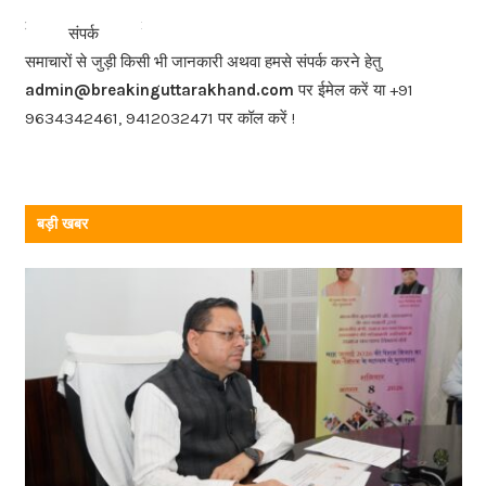
b
<<<
>>>
संपर्क
o
समाचारों से जुड़ी किसी भी जानकारी अथवा हमसे संपर्क करने हेतु
o
admin@breakinguttarakhand.com
पर ईमेल करें या +91
k
9634342461, 9412032471 पर कॉल करें !
बड़ी खबर