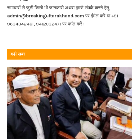
o
समाचारों से जुड़ी किसी भी जानकारी अथवा हमसे संपर्क करने हेतु
o
admin@breakinguttarakhand.com
पर ईमेल करें या +91
k
9634342461, 9412032471 पर कॉल करें !
बड़ी खबर