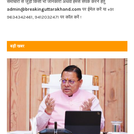
o
समाचारों से जुड़ी किसी भी जानकारी अथवा हमसे संपर्क करने हेतु
o
admin@breakinguttarakhand.com
पर ईमेल करें या +91
k
9634342461, 9412032471 पर कॉल करें !
बड़ी खबर