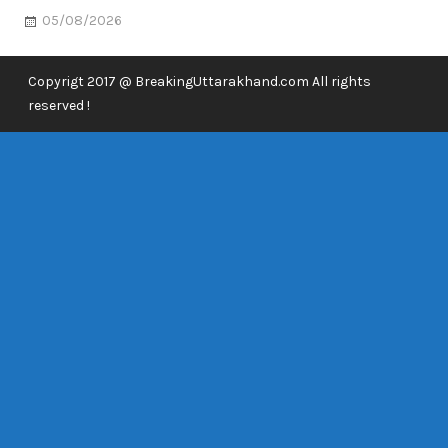
05/08/2026
Copyrigt 2017 @ BreakingUttarakhand.com All rights
reserved !