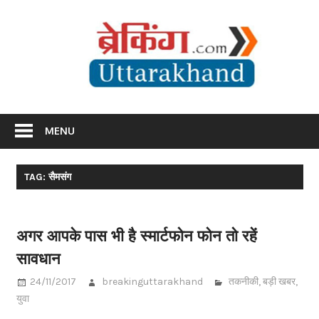
Skip
Br
to
content
Utta
Breaking News Uttarakhand
MENU
TAG: सैमसंग
अगर आपके पास भी है स्मार्टफोन फोन तो रहें
सावधान
24/11/2017
breakinguttarakhand
तकनीकी
,
बड़ी खबर
,
युवा