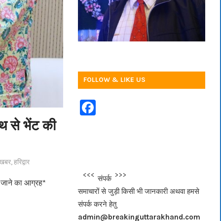
FOLLOW & LIKE US
F
a
थ से भेंट की
c
e
 खबर
,
हरिद्वार
b
<<<
>>>
संपर्क
o
ए जाने का आग्रह*
समाचारों से जुड़ी किसी भी जानकारी अथवा हमसे
o
संपर्क करने हेतु
k
admin@breakinguttarakhand.com