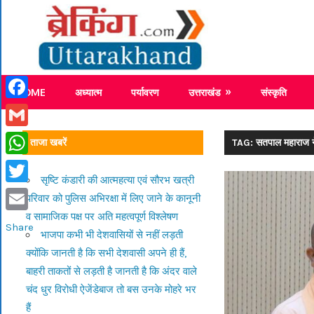
Skip
Breaking
to
content
Breaking News Uttarakhand
HOME
अध्यात्म
पर्यावरण
उत्तराखंड
संस्कृति
Facebook
Gmail
ताजा खबरें
TAG: सतपाल महाराज ने उत
WhatsApp
सृष्टि कंडारी की आत्महत्या एवं सौरभ खत्री
Twitter
परिवार को पुलिस अभिरक्षा में लिए जाने के कानूनी
व सामाजिक पक्ष पर अति महत्वपूर्ण विश्लेषण
Email
Share
भाजपा कभी भी देशवासियों से नहीं लड़ती
क्योंकि जानती है कि सभी देशवासी अपने ही हैं,
बाहरी ताकतों से लड़ती है जानती है कि अंदर वाले
चंद धुर विरोधी ऐजेंडेबाज तो बस उनके मोहरे भर
हैं