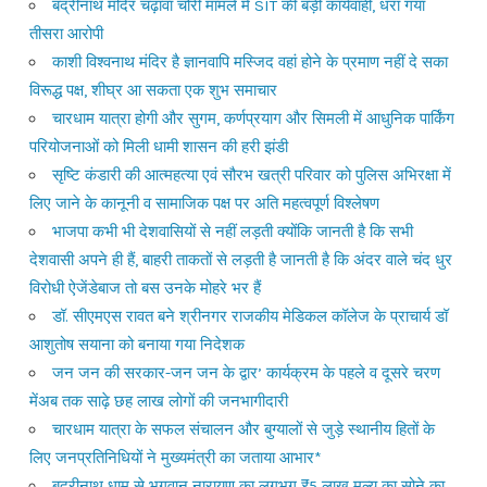
बद्रीनाथ मंदिर चढ़ावा चोरी मामले में SIT की बड़ी कार्यवाही, धरा गया
तीसरा आरोपी
काशी विश्वनाथ मंदिर है ज्ञानवापि मस्जिद वहां होने के प्रमाण नहीं दे सका
विरूद्ध पक्ष, शीघ्र आ सकता एक शुभ समाचार
चारधाम यात्रा होगी और सुगम, कर्णप्रयाग और सिमली में आधुनिक पार्किंग
परियोजनाओं को मिली धामी शासन की हरी झंडी
सृष्टि कंडारी की आत्महत्या एवं सौरभ खत्री परिवार को पुलिस अभिरक्षा में
लिए जाने के कानूनी व सामाजिक पक्ष पर अति महत्वपूर्ण विश्लेषण
भाजपा कभी भी देशवासियों से नहीं लड़ती क्योंकि जानती है कि सभी
देशवासी अपने ही हैं, बाहरी ताकतों से लड़ती है जानती है कि अंदर वाले चंद धुर
विरोधी ऐजेंडेबाज तो बस उनके मोहरे भर हैं
डॉ. सीएमएस रावत बने श्रीनगर राजकीय मेडिकल कॉलेज के प्राचार्य डॉ
आशुतोष सयाना को बनाया गया निदेशक
जन जन की सरकार-जन जन के द्वार’ कार्यक्रम के पहले व दूसरे चरण
मेंअब तक साढ़े छह लाख लोगों की जनभागीदारी
चारधाम यात्रा के सफल संचालन और बुग्यालों से जुड़े स्थानीय हितों के
लिए जनप्रतिनिधियों ने मुख्यमंत्री का जताया आभार*
बद्रीनाथ धाम से भगवान नारायण का लगभग ₹5 लाख मूल्य का सोने का