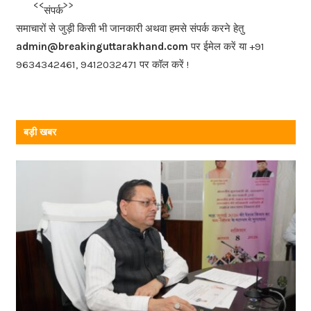
b
<<<
>>>
संपर्क
o
समाचारों से जुड़ी किसी भी जानकारी अथवा हमसे संपर्क करने हेतु
o
admin@breakinguttarakhand.com
पर ईमेल करें या +91
k
9634342461, 9412032471 पर कॉल करें !
बड़ी खबर