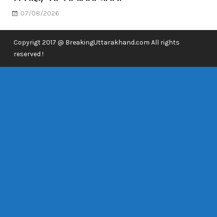
07/08/2026
Copyrigt 2017 @ BreakingUttarakhand.com All rights
reserved !