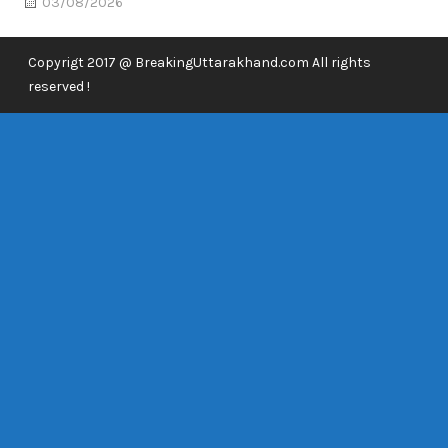
03/08/2026
Copyrigt 2017 @ BreakingUttarakhand.com All rights
reserved !