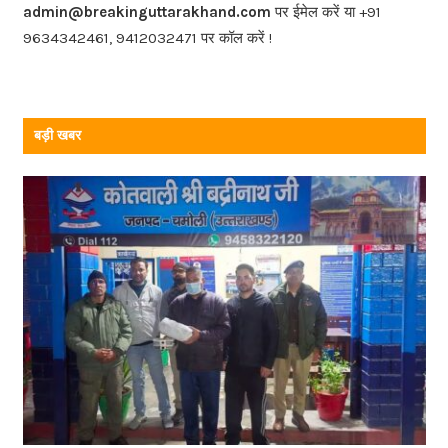
o
admin@breakinguttarakhand.com
पर ईमेल करें या +91
k
9634342461, 9412032471 पर कॉल करें !
बड़ी खबर