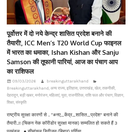
पूर्वोत्तर में दो नये केन्द्र शासित प्रदेश बनाने की
तैयारी!, ICC Men’s T20 World Cup फाइनल
में भारत का धमाका, Ishan Kishan और Sanju
Samson की तूफानी पारियां, आज का पंचाग आप
का राशिफल
09/03/2026
breakinguttarakhand
Breakinguttarakhand
,
अन्य राज्य
,
इतिहास
,
उत्तराखंड
,
खेल
,
तकनीकी
,
देहरादून
,
बड़ी खबर
,
मनोरंजन
,
महिलाएं
,
युवा
,
राजनीतिक
,
राशि फल और पंचाग
,
विज्ञान
,
शिक्षा
,
संस्कृति
राष्ट्रीय सुरक्षा कारणों से .. “#नए_केंद्र_शासित_प्रदेश” बनाने की
तैयारी..!! (चिकन नेक कॉरीडोर सुरक्षा मानक) सम्मलित हो सकते हैं 3
प्रमंडल… ● सीमांचल डिवीजन (बिहार) पूर्णिया