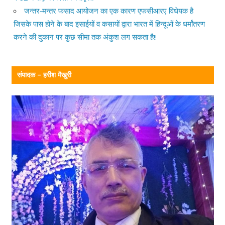
जन्तर-मन्तर फसाद आयोजन का एक कारण एफसीआरए विधेयक है
जिसके पास होने के बाद इसाईयों व कसायों द्वारा भारत में हिन्दूओं के धर्मांतरण
करने की दुकान पर कुछ सीमा तक अंकुश लग सकता है!!
संपादक – हरीश मैखुरी