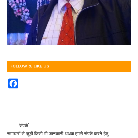
FOLLOW & LIKE US
F
a
c
e
b
<<<
>>>
संपर्क
o
समाचारों से जुड़ी किसी भी जानकारी अथवा हमसे संपर्क करने हेतु