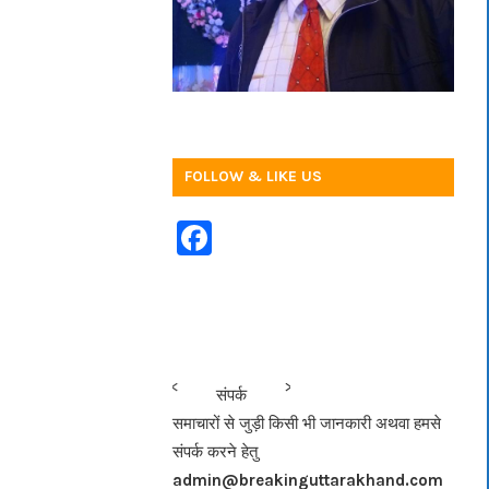
FOLLOW & LIKE US
F
a
c
e
b
<<<
>>>
संपर्क
o
समाचारों से जुड़ी किसी भी जानकारी अथवा हमसे
o
संपर्क करने हेतु
k
admin@breakinguttarakhand.com