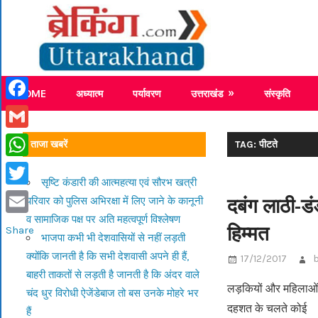
Skip
Breaking
to
content
Breaking News Uttarakhand
HOME
अध्यात्म
पर्यावरण
उत्तराखंड
संस्कृति
Facebook
Gmail
ताजा खबरें
TAG: पीटते
WhatsApp
सृष्टि कंडारी की आत्महत्या एवं सौरभ खत्री
Twitter
दबंग लाठी-डं
परिवार को पुलिस अभिरक्षा में लिए जाने के कानूनी
व सामाजिक पक्ष पर अति महत्वपूर्ण विश्लेषण
Email
हिम्मत
Share
भाजपा कभी भी देशवासियों से नहीं लड़ती
क्योंकि जानती है कि सभी देशवासी अपने ही हैं,
17/12/2017
बाहरी ताकतों से लड़ती है जानती है कि अंदर वाले
लड़कियों और महिलाओं को
चंद धुर विरोधी ऐजेंडेबाज तो बस उनके मोहरे भर
दहशत के चलते कोई
हैं