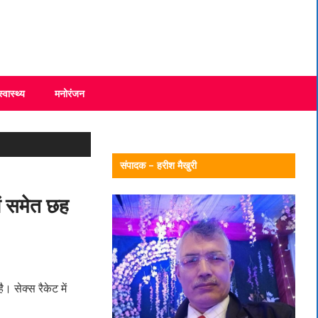
स्वास्थ्य
मनोरंजन
संपादक – हरीश मैखुरी
ों समेत छह
। सेक्स रैकेट में