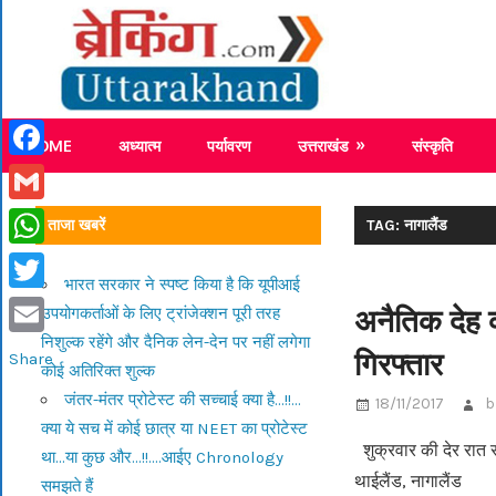
Skip
Breaking
to
content
Breaking News Uttarakhand
HOME
अध्यात्म
पर्यावरण
उत्तराखंड
संस्कृति
Facebook
Gmail
ताजा खबरें
TAG: नागालैंड
WhatsApp
भारत सरकार ने स्पष्ट किया है कि यूपीआई
Twitter
अनैतिक देह व
उपयोगकर्ताओं के लिए ट्रांजेक्शन पूरी तरह
निशुल्क रहेंगे और दैनिक लेन-देन पर नहीं लगेगा
Email
गिरफ्तार
Share
कोई अतिरिक्त शुल्क
जंतर-मंतर प्रोटेस्ट की सच्चाई क्या है…!!…
18/11/2017
b
क्या ये सच में कोई छात्र या NEET का प्रोटेस्ट
शुक्रवार की देर रात रु
था…या कुछ और…!!….आईए Chronology
थाईलैंड, नागालैंड
समझते हैं