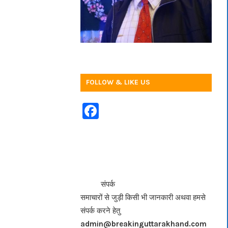
FOLLOW & LIKE US
F
a
c
e
b
<<<
>>>
संपर्क
o
समाचारों से जुड़ी किसी भी जानकारी अथवा हमसे
o
संपर्क करने हेतु
k
admin@breakinguttarakhand.com