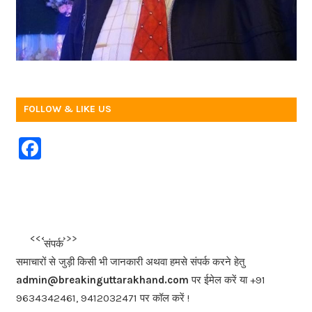
FOLLOW & LIKE US
F
a
c
e
b
<<<
>>>
संपर्क
o
समाचारों से जुड़ी किसी भी जानकारी अथवा हमसे संपर्क करने हेतु
o
admin@breakinguttarakhand.com
पर ईमेल करें या +91
k
9634342461, 9412032471 पर कॉल करें !