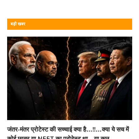
बड़ी खबर
जंतर-मंतर प्रोटेस्ट की सच्चाई क्या है…!!…क्या ये सच में
कोई छात्र या NEET का प्रोटेस्ट था…या कुछ