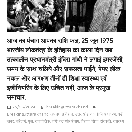
आज का पंचाग आपका राशि फल, 25 जून 1975
भारतीय लोकतंत्र के इतिहास का काला दिन जब
तत्कालीन प्रधानमंत्री इंदिरा गांधी ने लगाई इमरजेंसी,
समय के साथ चलिये और सफलता पाईये, पेपर लीक
नकल और आरक्षण तीनों ही शिक्षा स्वास्थ्य एवं
इंजीनियरिंग के लिए उचित नहीं, आज के प्रमुख
समाचार,
25/06/2024
breakinguttarakhand
Breakinguttarakhand
,
अपराध
,
इतिहास
,
उत्तराखंड
,
तकनीकी
,
पर्यावरण
,
बड़ी
खबर
,
महिलाएं
,
युवा
,
राजनीतिक
,
राशि फल और पंचाग
,
विज्ञान
,
शिक्षा
,
संस्कृति
,
स्वास्थ्य