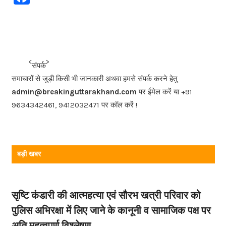
a
c
e
b
<<<
>>>
संपर्क
o
समाचारों से जुड़ी किसी भी जानकारी अथवा हमसे संपर्क करने हेतु
o
admin@breakinguttarakhand.com
पर ईमेल करें या +91
k
9634342461, 9412032471 पर कॉल करें !
बड़ी खबर
सृष्टि कंडारी की आत्महत्या एवं सौरभ खत्री परिवार को
पुलिस अभिरक्षा में लिए जाने के कानूनी व सामाजिक पक्ष पर
अति महत्वपूर्ण विश्लेषण