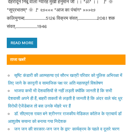
देहरादून निंबू वाला ग्यारह मुखी हनुमान जी ।। *ॐ* ।। 🚩 🌞
*सुप्रभातम्* 🌞 🚩 📜««« *आज का पंचांग* »»»📜
कलियुगाब्द……………………5126 विक्रम संवत्………………….2081 शक
संवत्…………………….1946
READ MORE
ताजा खबरें
सृष्टि कंडारी की आत्महत्या एवं सौरभ खत्री परिवार को पुलिस अभिरक्षा में
लिए जाने के कानूनी व सामाजिक पक्ष पर अति महत्वपूर्ण विश्लेषण
भाजपा कभी भी देशवासियों से नहीं लड़ती क्योंकि जानती है कि सभी
देशवासी अपने ही हैं, बाहरी ताकतों से लड़ती है जानती है कि अंदर वाले चंद धुर
विरोधी ऐजेंडेबाज तो बस उनके मोहरे भर हैं
डॉ. सीएमएस रावत बने श्रीनगर राजकीय मेडिकल कॉलेज के प्राचार्य डॉ
आशुतोष सयाना को बनाया गया निदेशक
जन जन की सरकार-जन जन के द्वार’ कार्यक्रम के पहले व दूसरे चरण