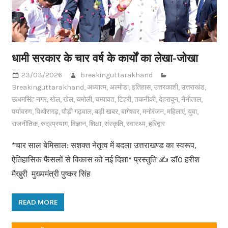
धामी सरकार के चार वर्ष के कार्यों का लेखा-जोखा
23/03/2026
breakinguttarakhand
Breakinguttarakhand
,
अध्यात्म
,
अल्मोडा
,
इतिहास
,
उत्तरकाशी
,
उत्तराखंड
,
ऊधमसिंह नगर
,
खेल
,
खेल
,
चमोली
,
चम्पावत
,
टिहरी
,
तकनीकी
,
देहरादून
,
नैनीताल
,
पर्यावरण
,
पिथौरागढ़
,
पौड़ी गढ़वाल
,
बड़ी खबर
,
बागेश्वर
,
मनोरंजन
,
महिलाएं
,
युवा
,
राजनीतिक
,
रुद्रप्रयाग
,
विज्ञान
,
शिक्षा
,
संस्कृति
,
स्वास्थ्य
,
हरिद्वार
*चार साल बेमिसाल: सशक्त नेतृत्व में बदला उत्तराखण्ड का स्वरूप,
ऐतिहासिक फैसलों से विकास को नई दिशा* प्रस्तुति ✍️ डाॅ0 हरीश
मैखुरी मुख्यमंत्री पुष्कर सिंह
READ MORE