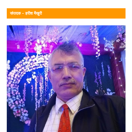
संपादक – हरीश मैखुरी