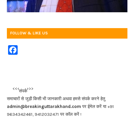
FOLLOW & LIKE US
F
a
c
e
b
<<<
>>>
संपर्क
o
समाचारों से जुड़ी किसी भी जानकारी अथवा हमसे संपर्क करने हेतु
o
admin@breakinguttarakhand.com
पर ईमेल करें या +91
k
9634342461, 9412032471 पर कॉल करें !