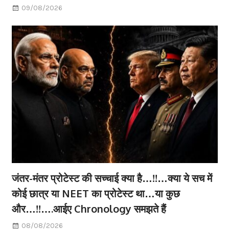
09/08/2026
जंतर-मंतर प्रोटेस्ट की सच्चाई क्या है…!!…क्या ये सच में
कोई छात्र या NEET का प्रोटेस्ट था…या कुछ
और…!!….आईए Chronology समझते हैं
08/08/2026