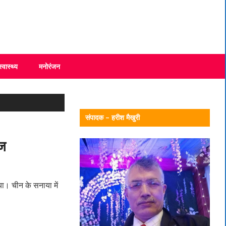
स्वास्थ्य
मनोरंजन
संपादक – हरीश मैखुरी
ाज
या। चीन के सनाया में