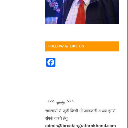
FOLLOW & LIKE US
F
a
c
e
b
<<<
>>>
संपर्क
o
समाचारों से जुड़ी किसी भी जानकारी अथवा हमसे
o
संपर्क करने हेतु
k
admin@breakinguttarakhand.com