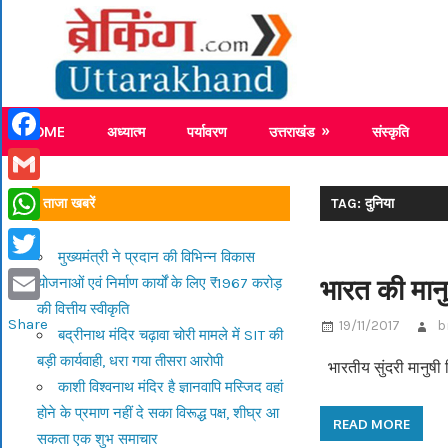
Skip
Breaking
to
content
Breaking News Uttarakhand
HOME
अध्यात्म
पर्यावरण
उत्तराखंड
संस्कृति
Facebook
Gmail
ताजा खबरें
TAG: दुनिया
WhatsApp
मुख्यमंत्री ने प्रदान की विभिन्न विकास
Twitter
भारत की मान
योजनाओं एवं निर्माण कार्यों के लिए ₹1967 करोड़
की वित्तीय स्वीकृति
Email
Share
19/11/2017
b
बद्रीनाथ मंदिर चढ़ावा चोरी मामले में SIT की
बड़ी कार्यवाही, धरा गया तीसरा आरोपी
भारतीय सुंदरी मानुषी 
काशी विश्वनाथ मंदिर है ज्ञानवापि मस्जिद वहां
होने के प्रमाण नहीं दे सका विरूद्ध पक्ष, शीघ्र आ
READ MORE
सकता एक शुभ समाचार