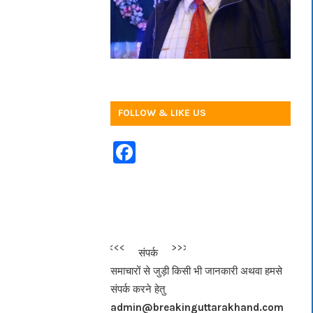
FOLLOW & LIKE US
F
a
c
e
b
<<<
>>>
संपर्क
o
समाचारों से जुड़ी किसी भी जानकारी अथवा हमसे
o
संपर्क करने हेतु
k
admin@breakinguttarakhand.com