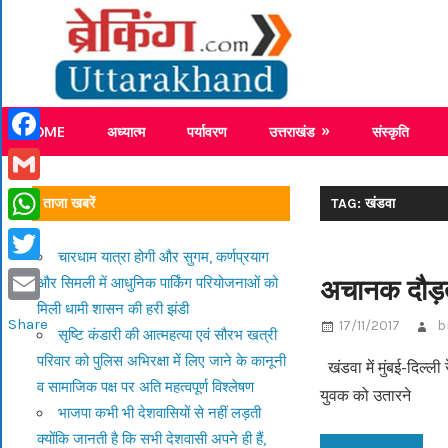
Skip
Breaking
to
content
Breaking News Uttarakhand
HOME
अध्यात्म
पर्यावरण
उत्तराखंड
संस्कृति
Facebook
Gmail
ताजा खबरें
TAG: खंडवा
WhatsApp
चारधाम यात्रा होगी और सुगम, कर्णप्रयाग
Twitter
अचानक दौड़ती
और सिमली में आधुनिक पार्किंग परियोजनाओं को
मिली धामी शासन की हरी झंडी
Email
Share
17/11/2017
b
सृष्टि कंडारी की आत्महत्या एवं सौरभ खत्री
परिवार को पुलिस अभिरक्षा में लिए जाने के कानूनी
खंडवा में मुंबई-दिल्ल
व सामाजिक पक्ष पर अति महत्वपूर्ण विश्लेषण
युवक को उतारने
भाजपा कभी भी देशवासियों से नहीं लड़ती
क्योंकि जानती है कि सभी देशवासी अपने ही हैं,