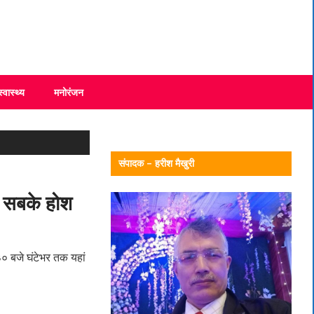
स्वास्थ्य
मनोरंजन
संपादक – हरीश मैखुरी
 सबके होश
३० बजे घंटेभर तक यहां