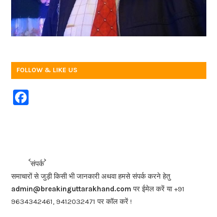
FOLLOW & LIKE US
F
a
c
e
b
<<<
>>>
संपर्क
o
समाचारों से जुड़ी किसी भी जानकारी अथवा हमसे संपर्क करने हेतु
o
admin@breakinguttarakhand.com
पर ईमेल करें या +91
k
9634342461, 9412032471 पर कॉल करें !