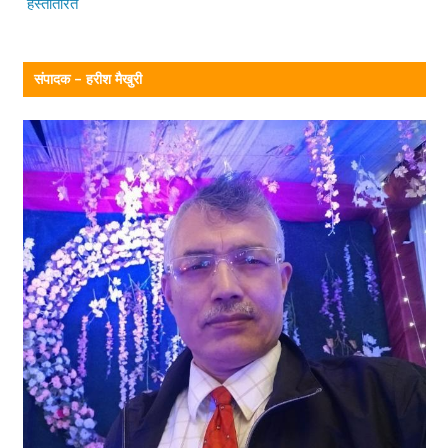
हस्तांतरित
संपादक – हरीश मैखुरी