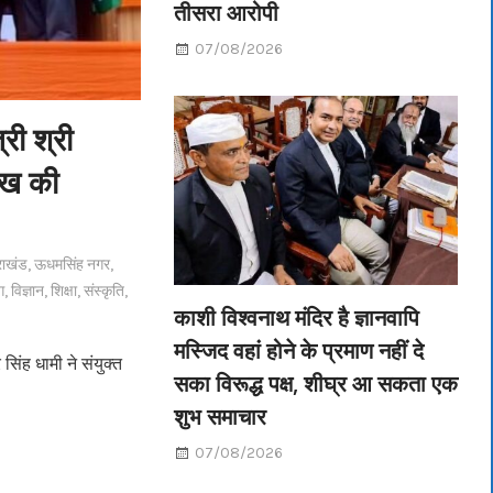
तीसरा आरोपी
07/08/2026
्री श्री
लाख की
राखंड
,
ऊधमसिंह नगर
,
ग
,
विज्ञान
,
शिक्षा
,
संस्कृति
,
काशी विश्वनाथ मंदिर है ज्ञानवापि
मस्जिद वहां होने के प्रमाण नहीं दे
र सिंह धामी ने संयुक्त
सका विरूद्ध पक्ष, शीघ्र आ सकता एक
शुभ समाचार
07/08/2026