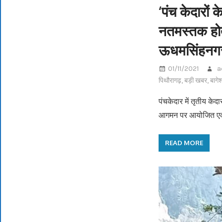
‘पंच केदारों 
नतमस्तक होता
ऊधमसिंहनगर 
01/11/2021
a
पिथौरागढ़
,
बड़ी खबर
,
बागेश
पंचकेदार में तृतीय के
आगमन पर आयोजित 
READ MORE