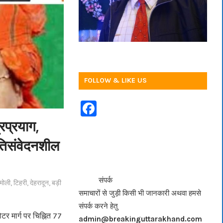
FOLLOW & LIKE US
F
a
्रप्रयाग,
c
 अतिसंवेदनशील
e
b
<<<
>>>
संपर्क
मोली
,
टिहरी
,
देहरादून
,
बड़ी
o
समाचारों से जुड़ी किसी भी जानकारी अथवा हमसे
o
संपर्क करने हेतु
k
ोटर मार्ग पर चिह्नित 77
admin@breakinguttarakhand.com