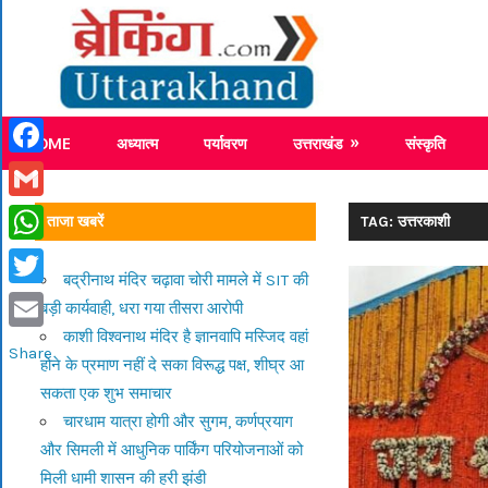
Skip
Breaking
to
content
Breaking News Uttarakhand
HOME
अध्यात्म
पर्यावरण
उत्तराखंड
संस्कृति
Facebook
Gmail
ताजा खबरें
TAG: उत्तरकाशी
WhatsApp
बद्रीनाथ मंदिर चढ़ावा चोरी मामले में SIT की
Twitter
बड़ी कार्यवाही, धरा गया तीसरा आरोपी
काशी विश्वनाथ मंदिर है ज्ञानवापि मस्जिद वहां
Email
Share
होने के प्रमाण नहीं दे सका विरूद्ध पक्ष, शीघ्र आ
सकता एक शुभ समाचार
चारधाम यात्रा होगी और सुगम, कर्णप्रयाग
और सिमली में आधुनिक पार्किंग परियोजनाओं को
मिली धामी शासन की हरी झंडी