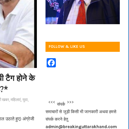
FOLLOW & LIKE US
F
a
ी टैग होने के
c
ै?*
e
b
ी खबर
,
महिलाएं
,
युवा
,
<<<
>>>
संपर्क
o
समाचारों से जुड़ी किसी भी जानकारी अथवा हमसे
o
 उठाते हुए) अंग्रेजी
संपर्क करने हेतु
k
admin@breakinguttarakhand.com