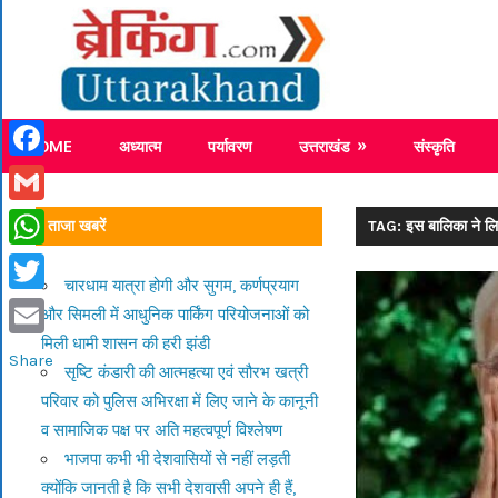
Skip
Breaking
to
content
Breaking News Uttarakhand
HOME
अध्यात्म
पर्यावरण
उत्तराखंड
संस्कृति
Facebook
Gmail
ताजा खबरें
TAG: इस बालिका ने लिखा
WhatsApp
चारधाम यात्रा होगी और सुगम, कर्णप्रयाग
Twitter
और सिमली में आधुनिक पार्किंग परियोजनाओं को
मिली धामी शासन की हरी झंडी
Email
Share
सृष्टि कंडारी की आत्महत्या एवं सौरभ खत्री
परिवार को पुलिस अभिरक्षा में लिए जाने के कानूनी
व सामाजिक पक्ष पर अति महत्वपूर्ण विश्लेषण
भाजपा कभी भी देशवासियों से नहीं लड़ती
क्योंकि जानती है कि सभी देशवासी अपने ही हैं,