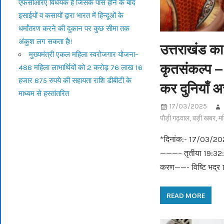
एफसीआरए विधेयक है जिसके पास होने के बाद
इसाईयों व कसायों द्वारा भारत में हिन्दूओं के
धर्मांतरण करने की दुकान पर कुछ सीमा तक
अंकुश लग सकता है!!
उत्तराखंड का 
मुख्यमंत्री एकल महिला स्वरोजगार योजना–
कृतसंकल्प – म
488 महिला लाभार्थियों को 2 करोड़ 76 लाख 16
हजार 875 रुपये की सहायता राशि डीबीटी के
कर दुनियाँ 
माध्यम से हस्तांतरित
17/03/2025
पौड़ी गढ़वाल
,
बड़ी खबर
,
मह
*दिनांक:- 17/03/2025
———– तृतीया 19:32
करण——- विष्टि भद्र
READ MORE