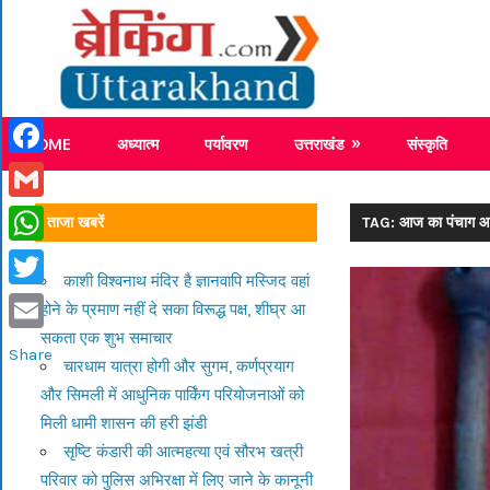
Skip
Breaking
to
content
Breaking News Uttarakhand
HOME
अध्यात्म
पर्यावरण
उत्तराखंड
संस्कृति
Facebook
Gmail
ताजा खबरें
TAG: आज का पंचाग आ
WhatsApp
काशी विश्वनाथ मंदिर है ज्ञानवापि मस्जिद वहां
Twitter
होने के प्रमाण नहीं दे सका विरूद्ध पक्ष, शीघ्र आ
सकता एक शुभ समाचार
Email
Share
चारधाम यात्रा होगी और सुगम, कर्णप्रयाग
और सिमली में आधुनिक पार्किंग परियोजनाओं को
मिली धामी शासन की हरी झंडी
सृष्टि कंडारी की आत्महत्या एवं सौरभ खत्री
परिवार को पुलिस अभिरक्षा में लिए जाने के कानूनी