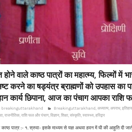
क्त होने वाले काष्ठ पात्रों का महात्म्य, फिल्मों में 
नष्ट करने का षड्यंत्र ब्राह्मणों को उपहास का प
ान कार्य छिपाना, आज का पंचाग आपका राशि 
breakinguttarakhand
Breakinguttarakhand
,
अध्यात्म
,
अपराध
,
इतिहा
ुवा
,
राजनीतिक
,
राशि फल और पंचाग
,
विज्ञान
,
शिक्षा
,
संस्कृति
,
स्वास्थ्य
,
हरिद्वार
वाले काष्ठ पात्र :- १. स्रुवा- इसके माध्यम से यज्ञ अथवा हवन में घी की आहुति दी जा