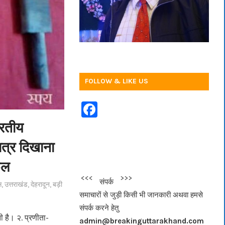
FOLLOW & LIKE US
F
a
भारतीय
c
ात्र दिखाना
e
फल
b
<<<
>>>
संपर्क
स
,
उत्तराखंड
,
देहरादून
,
बड़ी
o
समाचारों से जुड़ी किसी भी जानकारी अथवा हमसे
o
संपर्क करने हेतु
k
ती है। २. प्रणीता-
admin@breakinguttarakhand.com