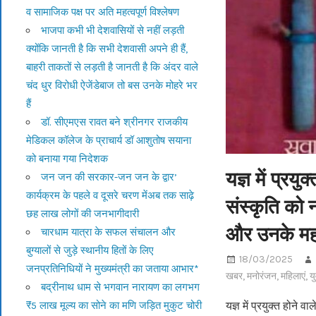
व सामाजिक पक्ष पर अति महत्वपूर्ण विश्लेषण
भाजपा कभी भी देशवासियों से नहीं लड़ती
क्योंकि जानती है कि सभी देशवासी अपने ही हैं,
बाहरी ताकतों से लड़ती है जानती है कि अंदर वाले
चंद धुर विरोधी ऐजेंडेबाज तो बस उनके मोहरे भर
हैं
डॉ. सीएमएस रावत बने श्रीनगर राजकीय
मेडिकल कॉलेज के प्राचार्य डॉ आशुतोष सयाना
को बनाया गया निदेशक
यज्ञ में प्रयु
जन जन की सरकार-जन जन के द्वार’
कार्यक्रम के पहले व दूसरे चरण मेंअब तक साढ़े
संस्कृति को 
छह लाख लोगों की जनभागीदारी
और उनके मह
चारधाम यात्रा के सफल संचालन और
बुग्यालों से जुड़े स्थानीय हितों के लिए
18/03/2025
जनप्रतिनिधियों ने मुख्यमंत्री का जताया आभार*
खबर
,
मनोरंजन
,
महिलाएं
,
य
बद्रीनाथ धाम से भगवान नारायण का लगभग
₹5 लाख मूल्य का सोने का मणि जड़ित मुकुट चोरी
यज्ञ में प्रयुक्त होने 