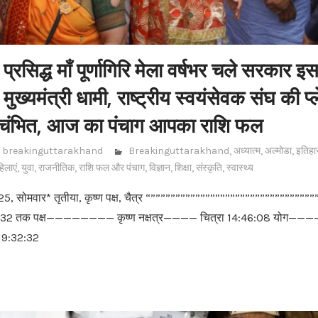
प्रसिद्ध माँ पूर्णागिरि मेला वर्षभर चले सरकार इ
ुख्यमंत्री धामी, राष्ट्रीय स्वयंसेवक संघ की प्
अचंभित, आज का पंचाग आपका राशि फल
breakinguttarakhand
Breakinguttarakhand
,
अध्यात्म
,
अल्मोडा
,
इतिहा
िलाएं
,
युवा
,
राजनीतिक
,
राशि फल और पंचाग
,
विज्ञान
,
शिक्षा
,
संस्कृति
,
स्वास्थ्य
, सोमवार* तृतीया, कृष्ण पक्ष, चैत्र “”””””””””””””””””””””””””””””””””
:32 तक पक्ष———————— कृष्ण नक्षत्र———— चित्रा 14:46:08 योग————–
 19:32:32