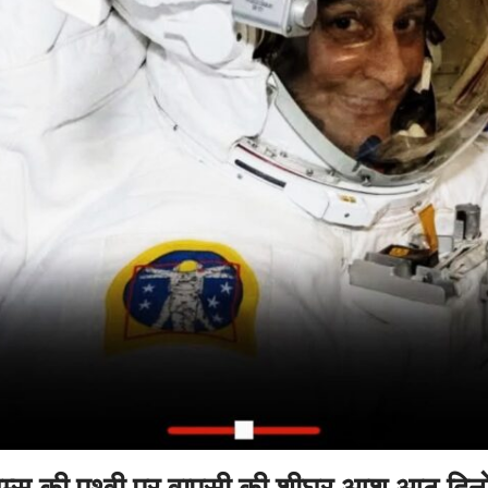
म्स की पृथ्वी पर वापसी की शीघ्र आश आठ दिनो