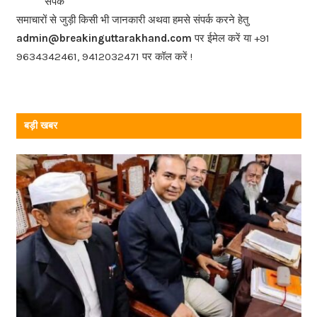
संपर्क
o
समाचारों से जुड़ी किसी भी जानकारी अथवा हमसे संपर्क करने हेतु
o
admin@breakinguttarakhand.com
पर ईमेल करें या +91
k
9634342461, 9412032471 पर कॉल करें !
बड़ी खबर