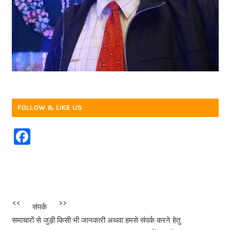
FOLLOW & LIKE US
F
a
c
e
b
<<<
>>>
संपर्क
o
समाचारों से जुड़ी किसी भी जानकारी अथवा हमसे संपर्क करने हेतु