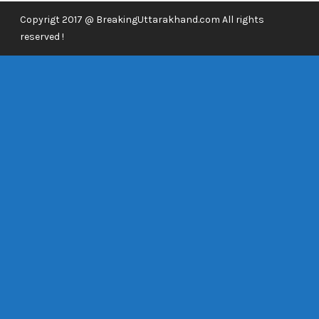
Copyrigt 2017 @ BreakingUttarakhand.com All rights
reserved !