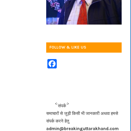
FOLLOW & LIKE US
F
a
c
e
b
<<<
>>>
संपर्क
o
समाचारों से जुड़ी किसी भी जानकारी अथवा हमसे
o
संपर्क करने हेतु
k
admin@breakinguttarakhand.com