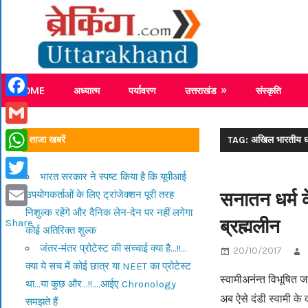
Skip
Breaking
to
content
Breaking News Uttarakhand
HOME
अध्यात्म
पर्यावरण
उत्तराखंड
संस्कृति
Facebook
Gmail
ताजा खबरें
TAG: अखिल भारतीय धर
WhatsApp
भारत सरकार ने स्पष्ट किया है कि यूपीआई
Twitter
सनातन धर्म के
उपयोगकर्ताओं के लिए ट्रांजेक्शन पूरी तरह
निशुल्क रहेंगे और दैनिक लेन-देन पर नहीं लगेगा
Email
ब्रह्मलीन
Share
कोई अतिरिक्त शुल्क
जंतर-मंतर प्रोटेस्ट की सच्चाई क्या है…!!…
20/10/2017
क्या ये सच में कोई छात्र या NEET का प्रोटेस्ट
स्वामीअनंन्त विभूषित 
था…या कुछ और…!!….आईए Chronology
अब ऐसे दंडी स्वामी के द
समझते हैं