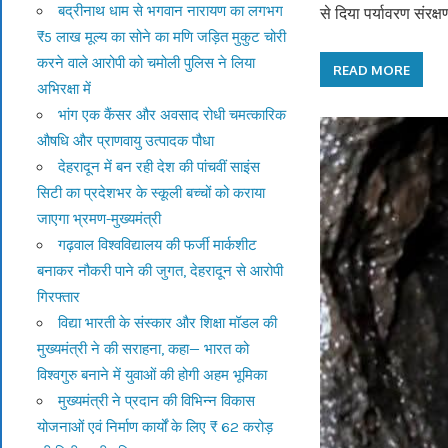
बद्रीनाथ धाम से भगवान नारायण का लगभग
से दिया पर्यावरण संरक्ष
₹5 लाख मूल्य का सोने का मणि जड़ित मुकुट चोरी
करने वाले आरोपी को चमोली पुलिस ने लिया
READ MORE
अभिरक्षा में
भांग एक कैंसर और अवसाद रोधी चमत्कारिक
औषधि और प्राणवायु उत्पादक पौधा
देहरादून में बन रही देश की पांचवीं साइंस
सिटी का प्रदेशभर के स्कूली बच्चों को कराया
जाएगा भ्रमण-मुख्यमंत्री
गढ़वाल विश्वविद्यालय की फर्जी मार्कशीट
बनाकर नौकरी पाने की जुगत, देहरादून से आरोपी
गिरफ्तार
विद्या भारती के संस्कार और शिक्षा मॉडल की
मुख्यमंत्री ने की सराहना, कहा— भारत को
विश्वगुरु बनाने में युवाओं की होगी अहम भूमिका
मुख्यमंत्री ने प्रदान की विभिन्न विकास
योजनाओं एवं निर्माण कार्यों के लिए ₹ 62 करोड़