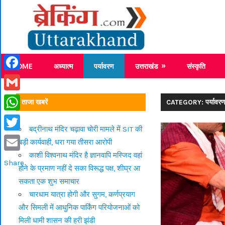
Skip
Breaking
to
content
Breaking News Uttarakhand
HOME
अध्यात्म
पर्यावरण
उत्तराखंड
संस्कृति
Facebook
Gmail
ताजा खबरें
CATEGORY: पर्यावर
WhatsApp
बद्रीनाथ मंदिर चढ़ावा चोरी मामले में SIT की
Twitter
बड़ी कार्यवाही, धरा गया तीसरा आरोपी
काशी विश्वनाथ मंदिर है ज्ञानवापि मस्जिद वहां
Email
Share
होने के प्रमाण नहीं दे सका विरूद्ध पक्ष, शीघ्र आ
सकता एक शुभ समाचार
चारधाम यात्रा होगी और सुगम, कर्णप्रयाग
और सिमली में आधुनिक पार्किंग परियोजनाओं को
मिली धामी शासन की हरी झंडी