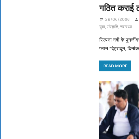
गठित कराई टास
28/06/2026
युवा
,
संस्कृति
,
स्वास्थ्य
रिस्पना नदी के पुनर्ज
प्लान *देहरादून, दिनां
READ MORE