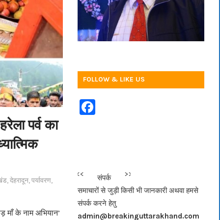
FOLLOW & LIKE US
F
a
हरेला पर्व का
c
ध्यात्मिक
e
b
<<<
>>>
संपर्क
खंड
,
देहरादून
,
पर्यावरण
,
o
समाचारों से जुड़ी किसी भी जानकारी अथवा हमसे
o
संपर्क करने हेतु
k
पेड़ माँ के नाम अभियान’
admin@breakinguttarakhand.com