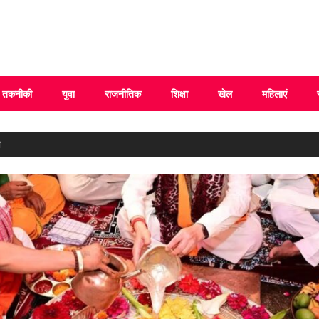
 Uttarakhand
तकनीकी
युवा
राजनीतिक
शिक्षा
खेल
महिलाएं
ण