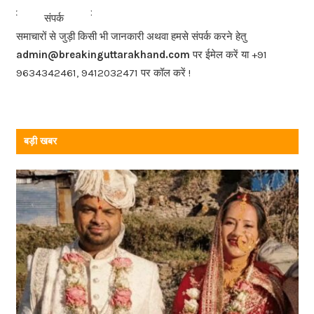
b
<<<
>>>
संपर्क
o
समाचारों से जुड़ी किसी भी जानकारी अथवा हमसे संपर्क करने हेतु
o
admin@breakinguttarakhand.com
पर ईमेल करें या +91
k
9634342461, 9412032471 पर कॉल करें !
बड़ी खबर